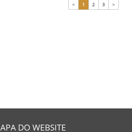
<
1
2
3
>
APA DO WEBSITE