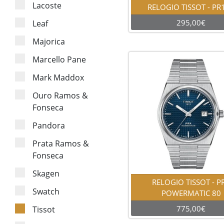
Lacoste
RELOGIO TISSOT - PR
295,00€
Leaf
Majorica
Marcello Pane
Mark Maddox
Ouro Ramos &
Fonseca
Pandora
Prata Ramos &
Fonseca
Skagen
RELOGIO TISSOT - P
Swatch
POWERMATIC 80
775,00€
Tissot