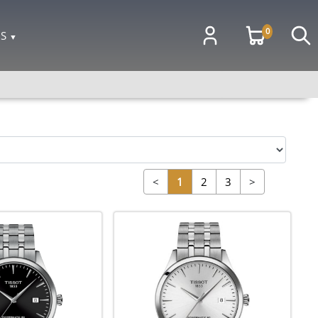
0
OS
▼
<
1
2
3
>