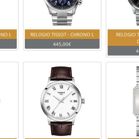
ONO L
RELOGIO TISSOT - CHRONO L
RELOGIO T
445,00€
4