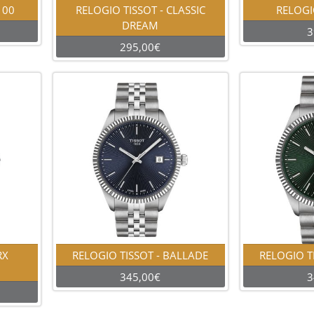
100
RELOGIO TISSOT - CLASSIC
RELOGI
DREAM
3
295,00€
RX
RELOGIO TISSOT - BALLADE
RELOGIO T
345,00€
3