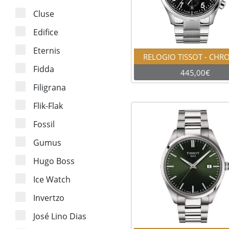
Cluse
Edifice
Eternis
RELOGIO TISSOT - CHR
Fidda
445,00€
Filigrana
Flik-Flak
Fossil
Gumus
Hugo Boss
Ice Watch
Invertzo
José Lino Dias