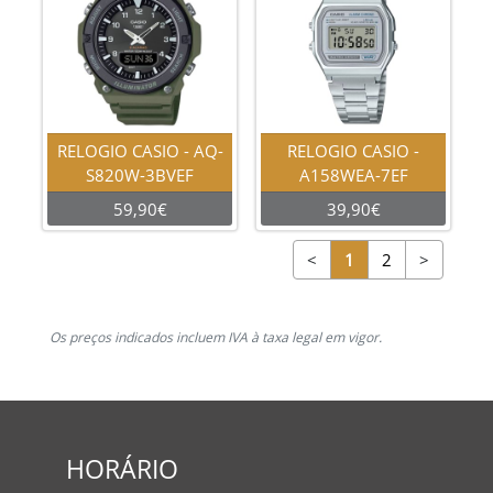
RELOGIO CASIO - AQ-
RELOGIO CASIO -
S820W-3BVEF
A158WEA-7EF
59,90€
39,90€
<
1
2
>
Os preços indicados incluem IVA à taxa legal em vigor.
HORÁRIO