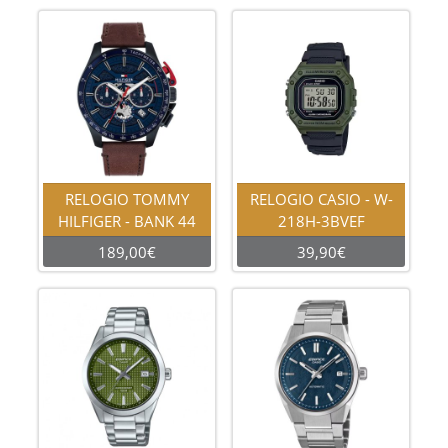
RELOGIO TOMMY
RELOGIO CASIO - W-
HILFIGER - BANK 44
218H-3BVEF
189,00€
39,90€