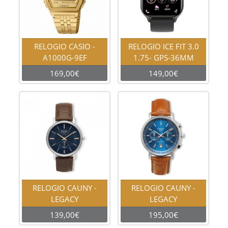
RELOGIO CASIO -
RELOGIO ICE FIT 3.0
A1000G-9EF
1.75- GPS-36MM
169,00€
149,00€
RELOGIO CAUNY -
RELOGIO CAUNY -
LEGACY
LEGACY
139,00€
195,00€