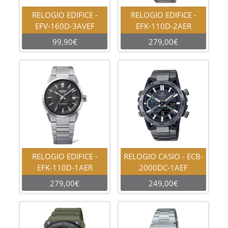
RELOGIO EDIFICE -
RELOGIO EDIFICE -
EFV-160D-3AVEF
EFK-110D-2AER
99,90€
279,00€
RELOGIO EDIFICE -
RELOGIO CASIO - ECB-
EFK-110D-1AER
2000DC-1AEF
279,00€
249,00€