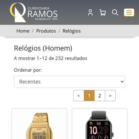
Home
Produtos
Relógios
Relógios (Homem)
A mostrar
1–12
de
232
resultados
Ordenar por:
<
1
2
>