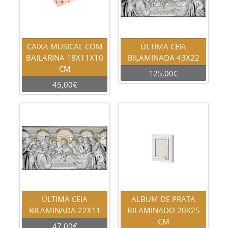
CAIXA MUSICAL COM
ÚLTIMA CEIA
BAILARINA 18X11X10
BILAMINADA 43X22
CM
125,00€
45,00€
ÚLTIMA CEIA
ALBUM DE PRATA
BILAMINADA 22X11
BILAMINADO 20X25
CM
47,00€