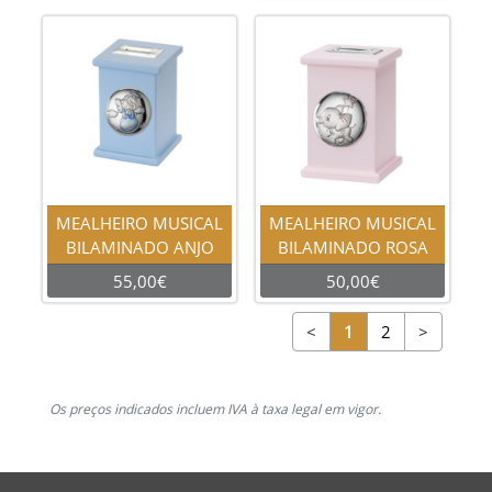
MEALHEIRO MUSICAL
MEALHEIRO MUSICAL
BILAMINADO ANJO
BILAMINADO ROSA
55,00€
50,00€
<
1
2
>
Os preços indicados incluem IVA à taxa legal em vigor.