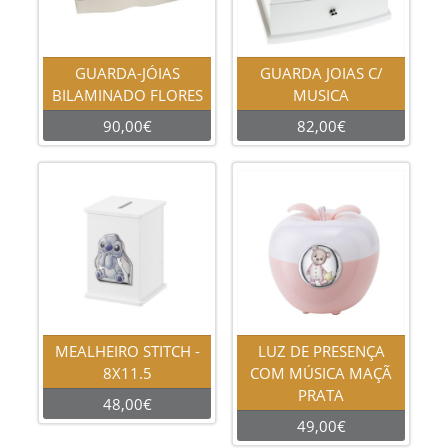
GUARDA-JÓIAS
GUARDA JOIAS C/
BILAMINADO FLORES
MUSICA
90,00€
82,00€
MEALHEIRO STITCH -
LUZ DE PRESENÇA
8X11.5
COM MÚSICA MAÇÃ
PRATA
48,00€
49,00€