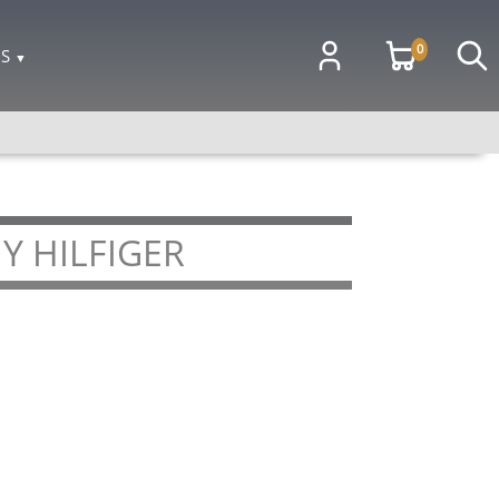
0
OS
▼
 HILFIGER