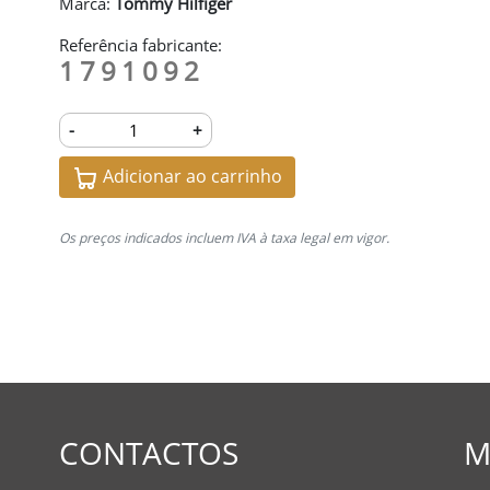
Marca:
Tommy Hilfiger
Referência fabricante:
1791092
-
+
Adicionar ao carrinho
Os preços indicados incluem IVA à taxa legal em vigor.
CONTACTOS
M