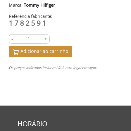
Marca:
Tommy Hilfiger
Referência fabricante:
1782591
-
+
Adicionar ao carrinho
Os preços indicados incluem IVA à taxa legal em vigor.
HORÁRIO