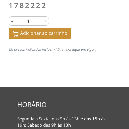
1782222
-
+
Adicionar ao carrinho
Os preços indicados incluem IVA à taxa legal em vigor.
HORÁRIO
Segunda a Sexta, das 9h às 13h e das 15h às
19h; Sábado das 9h às 13h