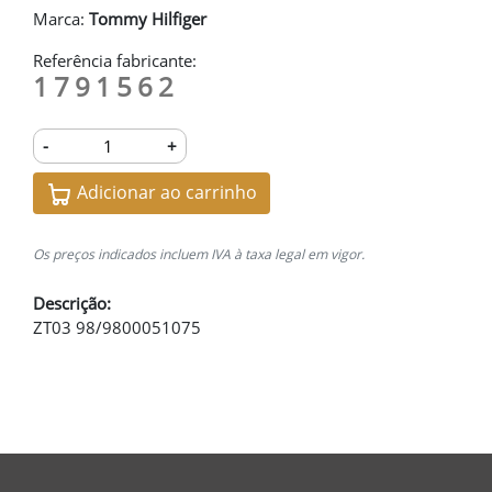
Marca:
Tommy Hilfiger
Referência fabricante:
1791562
-
+
Adicionar ao carrinho
Os preços indicados incluem IVA à taxa legal em vigor.
Descrição:
ZT03 98/9800051075