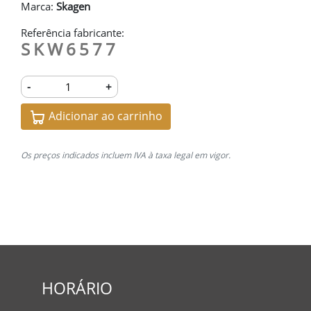
Marca:
Skagen
Referência fabricante:
SKW6577
-
+
Adicionar ao carrinho
Os preços indicados incluem IVA à taxa legal em vigor.
HORÁRIO