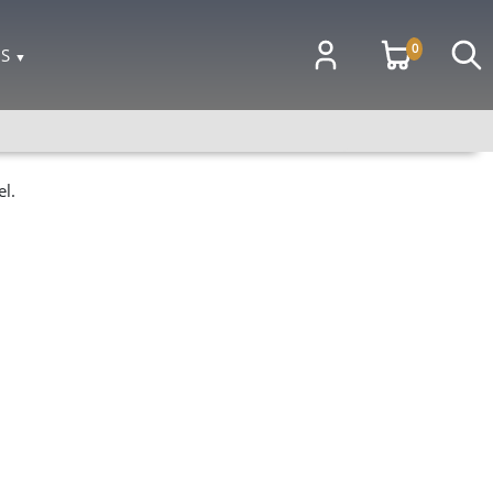
0
OS
▼
l.