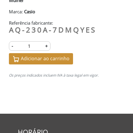
Mulher
Marca:
Casio
Referência fabricante:
AQ-230A-7DMQYES
-
+
Adicionar ao carrinho
Os preços indicados incluem IVA à taxa legal em vigor.
HORÁRIO