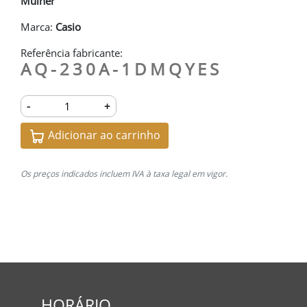
Mulher
Marca:
Casio
Referência fabricante:
AQ-230A-1DMQYES
-
+
Adicionar ao carrinho
Os preços indicados incluem IVA à taxa legal em vigor.
HORÁRIO