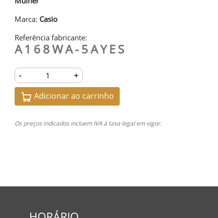
Mulher
Marca:
Casio
Referência fabricante:
A168WA-5AYES
-
+
Adicionar ao carrinho
Os preços indicados incluem IVA à taxa legal em vigor.
HORÁRIO