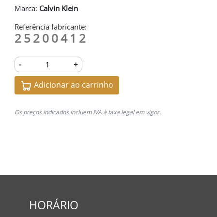
Marca:
Calvin Klein
Referência fabricante:
25200412
-
+
Adicionar ao carrinho
Os preços indicados incluem IVA à taxa legal em vigor.
HORÁRIO