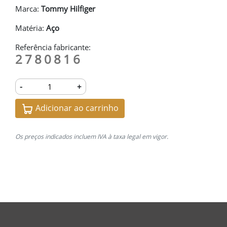
Marca:
Tommy Hilfiger
Matéria:
Aço
Referência fabricante:
2780816
-
+
Adicionar ao carrinho
Os preços indicados incluem IVA à taxa legal em vigor.