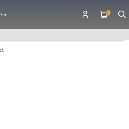
0
OS
▼
l.