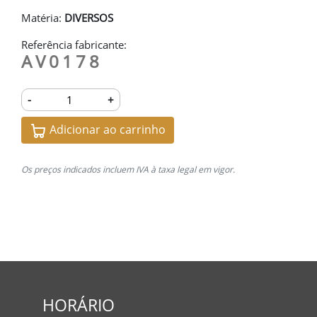
Matéria:
DIVERSOS
Referência fabricante:
AV0178
-
+
Adicionar ao carrinho
Os preços indicados incluem IVA à taxa legal em vigor.
HORÁRIO