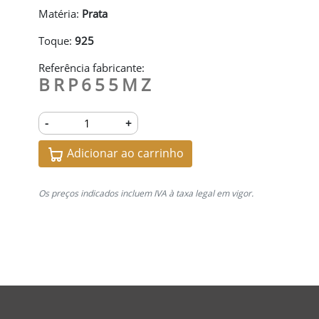
Matéria:
Prata
Toque:
925
Referência fabricante:
BRP655MZ
-
+
Adicionar ao carrinho
Os preços indicados incluem IVA à taxa legal em vigor.