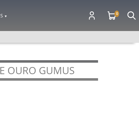
0
OS
▼
 E OURO GUMUS