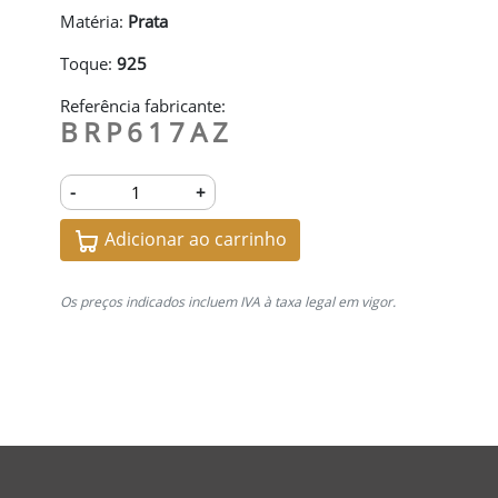
Matéria:
Prata
Toque:
925
Referência fabricante:
BRP617AZ
-
+
Adicionar ao carrinho
Os preços indicados incluem IVA à taxa legal em vigor.