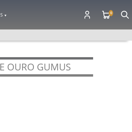
0
OS
▼
 E OURO GUMUS