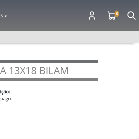
0
OS
▼
 13X18 BILAM
ição:
 pago