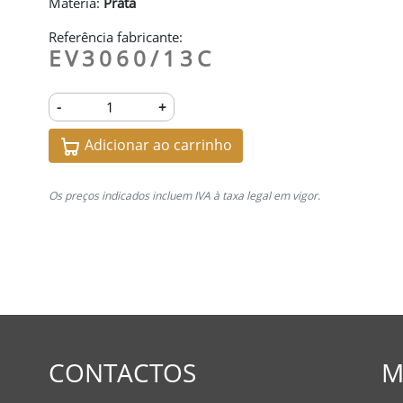
Matéria:
Prata
Referência fabricante:
EV3060/13C
-
+
Adicionar ao carrinho
Os preços indicados incluem IVA à taxa legal em vigor.
CONTACTOS
M