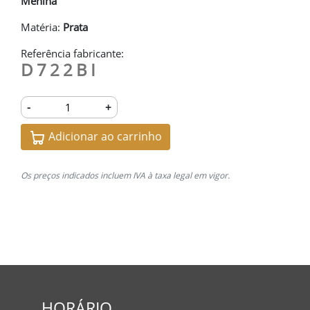
Menina
Matéria:
Prata
Referência fabricante:
D722BI
-
+
Adicionar ao carrinho
Os preços indicados incluem IVA à taxa legal em vigor.
HORÁRIO