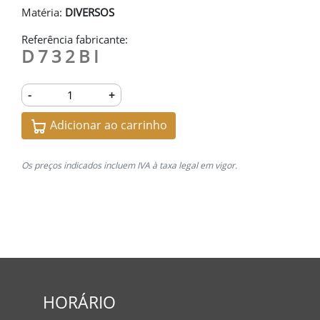
Matéria:
DIVERSOS
Referência fabricante:
D732BI
-
+
Adicionar ao carrinho
Os preços indicados incluem IVA à taxa legal em vigor.
HORÁRIO