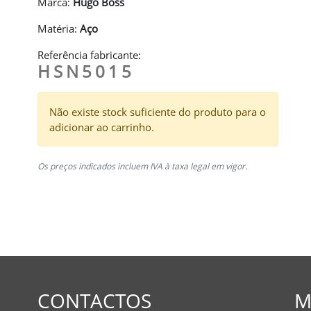
Marca:
Hugo Boss
Matéria:
Aço
Referência fabricante:
HSN5015
Não existe stock suficiente do produto para o
adicionar ao carrinho.
Os preços indicados incluem IVA à taxa legal em vigor.
CONTACTOS
M