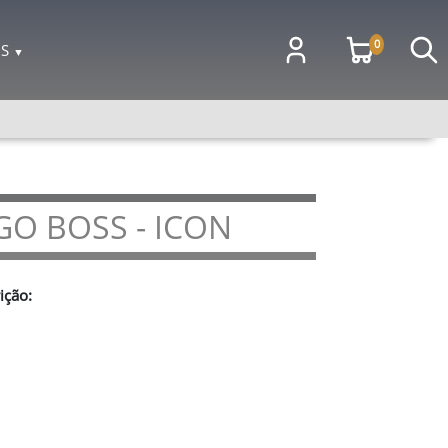
0
OS
▼
O BOSS - ICON
ição: