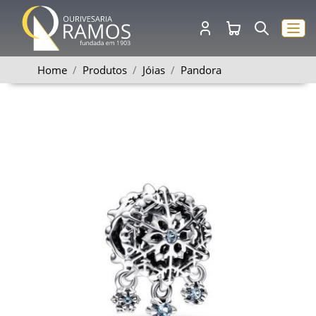
Home
Produtos
Jóias
Pandora