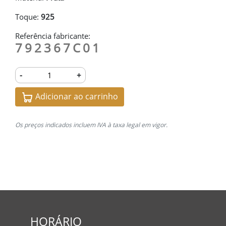
Toque:
925
Referência fabricante:
792367C01
-
+
Adicionar ao carrinho
Os preços indicados incluem IVA à taxa legal em vigor.
HORÁRIO