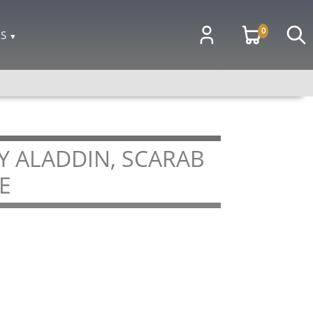
0
OS
▼
 ALADDIN, SCARAB
E