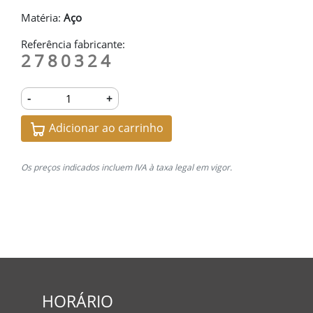
Matéria:
Aço
Referência fabricante:
2780324
-
+
Adicionar ao carrinho
Os preços indicados incluem IVA à taxa legal em vigor.
HORÁRIO