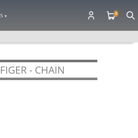
0
OS
▼
IGER - CHAIN