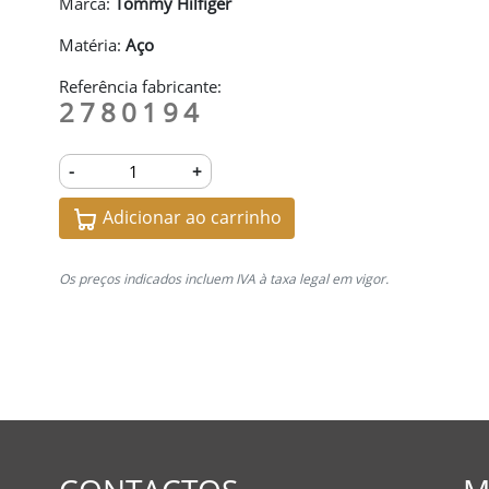
Marca:
Tommy Hilfiger
Matéria:
Aço
Referência fabricante:
2780194
-
+
Adicionar ao carrinho
Os preços indicados incluem IVA à taxa legal em vigor.