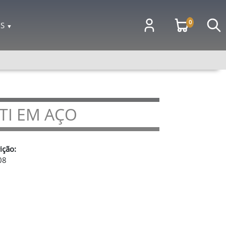
0
OS
▼
TI EM AÇO
ição:
08