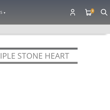
0
OS
▼
IPLE STONE HEART