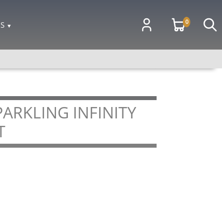
0
OS
▼
ARKLING INFINITY
T