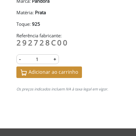
Marca:
Pandora
Matéria:
Prata
Toque:
925
Referência fabricante:
292728C00
-
+
Adicionar ao carrinho
Os preços indicados incluem IVA à taxa legal em vigor.