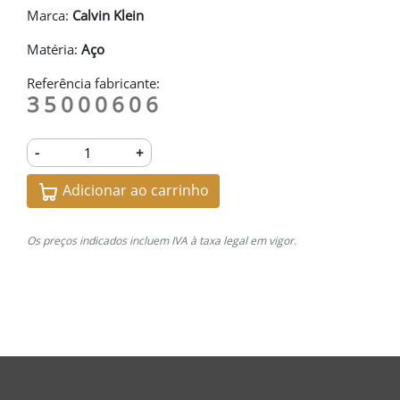
Marca:
Calvin Klein
Matéria:
Aço
Referência fabricante:
35000606
-
+
Adicionar ao carrinho
Os preços indicados incluem IVA à taxa legal em vigor.