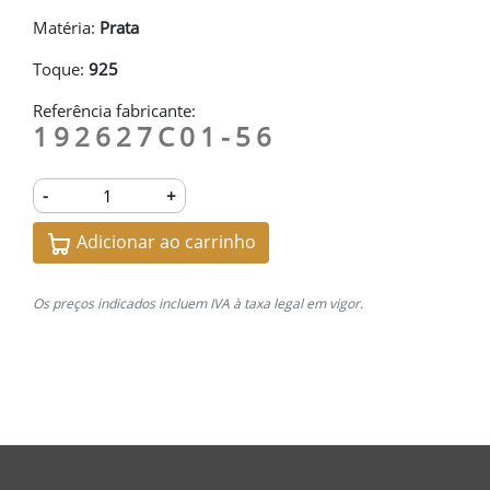
Matéria:
Prata
Toque:
925
Referência fabricante:
192627C01-56
-
+
Adicionar ao carrinho
Os preços indicados incluem IVA à taxa legal em vigor.