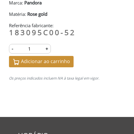
Marca:
Pandora
Matéria:
Rose gold
Referência fabricante:
183095C00-52
-
+
Adicionar ao carrinho
Os preços indicados incluem IVA à taxa legal em vigor.