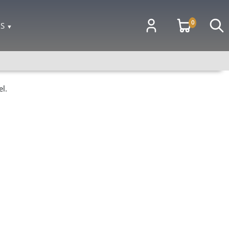
0
OS
▼
l.